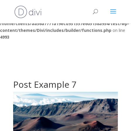
Warning
: "continue" targeting switch is equivalent to "break". Did
you mean to use "continue 2"? in
/home/clients/aa36a7771a19ecd931557e605158a954/test/wp-
content/themes/Divi/includes/builder/functions.php
on line
4993
Post Example 7