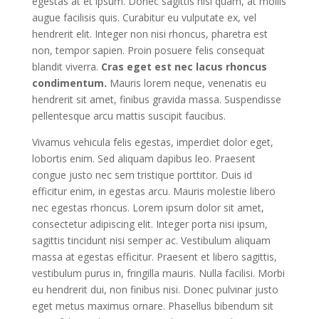
egestas at et ipsum. Donec sagittis nisl quam, at mollis
augue facilisis quis. Curabitur eu vulputate ex, vel
hendrerit elit. Integer non nisi rhoncus, pharetra est
non, tempor sapien. Proin posuere felis consequat
blandit viverra.
Cras eget est nec lacus rhoncus
condimentum.
Mauris lorem neque, venenatis eu
hendrerit sit amet, finibus gravida massa. Suspendisse
pellentesque arcu mattis suscipit faucibus.
Vivamus vehicula felis egestas, imperdiet dolor eget,
lobortis enim. Sed aliquam dapibus leo. Praesent
congue justo nec sem tristique porttitor. Duis id
efficitur enim, in egestas arcu. Mauris molestie libero
nec egestas rhoncus. Lorem ipsum dolor sit amet,
consectetur adipiscing elit. Integer porta nisi ipsum,
sagittis tincidunt nisi semper ac. Vestibulum aliquam
massa at egestas efficitur. Praesent et libero sagittis,
vestibulum purus in, fringilla mauris. Nulla facilisi. Morbi
eu hendrerit dui, non finibus nisi. Donec pulvinar justo
eget metus maximus ornare. Phasellus bibendum sit