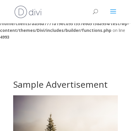
Warning
: "continue" targeting switch is equivalent to "break". Did
you mean to use "continue 2"? in
/home/clients/aa36a7771a19ecd931557e605158a954/test/wp-
content/themes/Divi/includes/builder/functions.php
on line
4993
Sample Advertisement